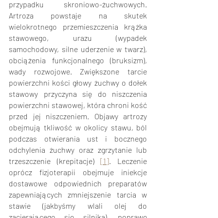
przypadku skroniowo-żuchwowych. 
Artroza powstaje na skutek 
wielokrotnego przemieszczenia krążka 
stawowego, urazu (wypadek 
samochodowy, silne uderzenie w twarz), 
obciążenia funkcjonalnego (bruksizm), 
wady rozwojowe. Zwiększone tarcie 
powierzchni kości głowy żuchwy o dołek 
stawowy przyczyna się do niszczenia 
powierzchni stawowej, która chroni kość 
przed jej niszczeniem. Objawy artrozy 
obejmują tkliwość w okolicy stawu, ból 
podczas otwierania ust i bocznego 
odchylenia żuchwy oraz zgrzytanie lub 
trzeszczenie (krepitacje) 
[1]
. Leczenie 
oprócz fizjoterapii obejmuje iniekcje 
dostawowe odpowiednich preparatów 
zapewniających zmniejszenie tarcia w 
stawie (jakbyśmy wlali olej do 
zacierającego się silnika), poprawę 