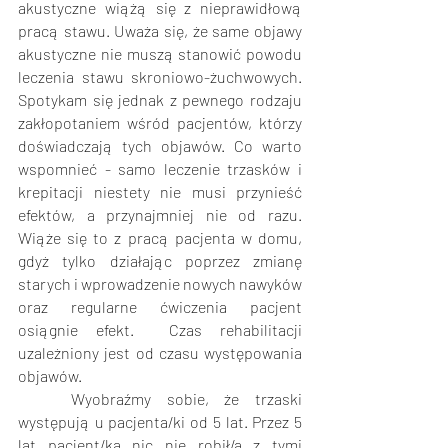
akustyczne wiążą się z nieprawidłową 
pracą stawu. Uważa się, że same objawy 
akustyczne nie muszą stanowić powodu 
leczenia stawu skroniowo-żuchwowych. 
Spotykam się jednak z pewnego rodzaju 
zakłopotaniem wśród pacjentów, którzy 
doświadczają tych objawów. Co warto 
wspomnieć - samo leczenie trzasków i 
krepitacji niestety nie musi przynieść 
efektów, a przynajmniej nie od razu. 
Wiąże się to z pracą pacjenta w domu, 
gdyż tylko działając poprzez zmianę 
starych i wprowadzenie nowych nawyków 
oraz regularne ćwiczenia pacjent 
osiągnie efekt.  Czas rehabilitacji 
uzależniony jest od czasu występowania 
objawów. 
	Wyobraźmy sobie, że trzaski 
występują u pacjenta/ki od 5 lat. Przez 5 
lat pacjent/ka nic nie robił/a z tymi 