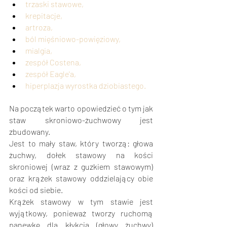
trzaski stawowe, 
krepitacje, 
artroza, 
ból mięśniowo-powięziowy,
mialgia,
zespół Costena, 
zespół Eagle'a, 
hiperplazja wyrostka dziobiastego.
Na początek warto opowiedzieć o tym jak 
staw skroniowo-żuchwowy jest 
zbudowany.
Jest to mały staw, który tworzą: głowa 
żuchwy, dołek stawowy na kości 
skroniowej (wraz z guzkiem stawowym) 
oraz krążek stawowy oddzielający obie 
kości od siebie.
Krążek stawowy w tym stawie jest 
wyjątkowy, ponieważ tworzy ruchomą 
panewkę dla kłykcia (głowy żuchwy) 