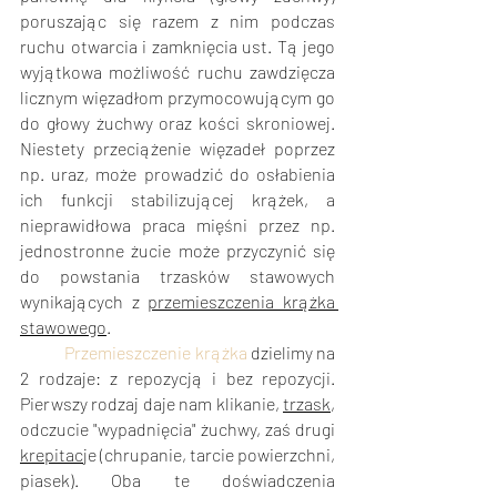
poruszając się razem z nim podczas 
ruchu otwarcia i zamknięcia ust. Tą jego 
wyjątkowa możliwość ruchu zawdzięcza 
licznym więzadłom przymocowującym go 
do głowy żuchwy oraz kości skroniowej. 
Niestety przeciążenie więzadeł poprzez 
np. uraz, może prowadzić do osłabienia 
ich funkcji stabilizującej krążek, a 
nieprawidłowa praca mięśni przez np. 
jednostronne żucie może przyczynić się 
do powstania trzasków stawowych 
wynikających z 
przemieszczenia krążka 
stawowego
.
Przemieszczenie krążka
 dzielimy na 
2 rodzaje: z repozycją i bez repozycji. 
Pierwszy rodzaj daje nam klikanie, 
trzask
, 
odczucie "wypadnięcia" żuchwy, zaś drugi 
krepitac
je (chrupanie, tarcie powierzchni, 
piasek). Oba te doświadczenia 