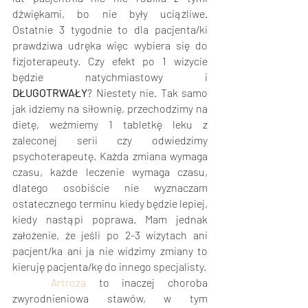
dźwiękami, bo nie były uciążliwe. 
Ostatnie 3 tygodnie to dla pacjenta/ki 
prawdziwa udręka więc wybiera się do 
fizjoterapeuty. Czy efekt po 1 wizycie 
będzie natychmiastowy i 
DŁUGOTRWAŁY
? Niestety nie. Tak samo 
jak idziemy na siłownię, przechodzimy na 
dietę, weźmiemy 1 tabletkę leku z 
zaleconej serii czy odwiedzimy 
psychoterapeutę. Każda zmiana wymaga 
czasu, każde leczenie wymaga czasu, 
dlatego osobiście nie wyznaczam 
ostatecznego terminu kiedy będzie lepiej, 
kiedy nastąpi poprawa. Mam jednak 
założenie, że jeśli po 2-3 wizytach ani 
pacjent/ka ani ja nie widzimy zmiany to 
kieruję pacjenta/kę do innego specjalisty. 
Artroza
 to inaczej choroba 
zwyrodnieniowa stawów, w tym 