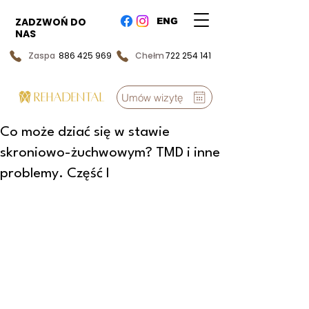
ZADZWOŃ DO
ENG
NAS
Zaspa
886 425 969
Chełm
722 254 141
REHADENTAL
Umów wizytę
Co może dziać się w stawie
skroniowo-żuchwowym? TMD i inne
problemy. Część I