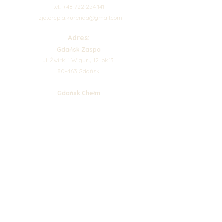
tel.: +48 722 254 141
fizjoterapia.kurenda@gmail.com
Adres:
Gdańsk Zaspa
ul. Żwirki i Wigury 12 lok.13
80-463 Gdańsk
Gdańsk Chełm
ul. Cieszyńskiego 38 lok.14
80-809 Gdańsk
Godziny otwarcia:
Poniedziałek - Piątek: 8:00 - 18:00
Sobota 9:00 - 14:00
Zabiegi:
Nasze usługi
Umów wizytę
Cennik