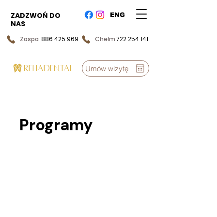
ZADZWOŃ DO
ENG
NAS
Zaspa
886 425 969
Chełm
722 254 141
REHADENTAL
Umów wizytę
Programy