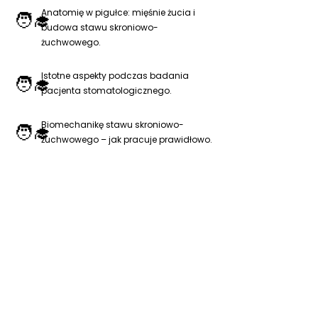
Anatomię w pigułce: mięśnie żucia i
🧑‍🎓
budowa stawu skroniowo-
żuchwowego.
Istotne aspekty podczas badania
🧑‍🎓
pacjenta stomatologicznego.
Biomechanikę stawu skroniowo-
🧑‍🎓
żuchwowego – jak pracuje prawidłowo.
🧑‍🎓
Współpracę specjalistów w
praktyce.
Przeprowadzę sesję pytań i odpowiedzi
🧑‍🎓
(Q&A).