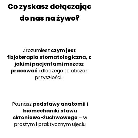
Co zyskasz dołączając
do nas na żywo?
Zrozumiesz
czym jest
fizjoterapia stomatologiczna, z
jakimi pacjentami możesz
pracować
i dlaczego to obszar
przyszłości.
Poznasz
podstawy anatomii i
biomechaniki stawu
skroniowo-żuchwowego
– w
prostym i praktycznym ujęciu.