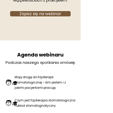
wątpliwościach z praktykiem.
Zapisz się na webinar
Agenda webinaru
Podczas naszego spotkania omówię:
Moją drogę do fizjoterapii
🧑‍🎓
stomatologicznej – kim jestem i z
jakimi pacjentami pracuję.
Czym jest fizjoterapia stomatologiczna
🧑‍🎓
i układ stomatognatyczny.